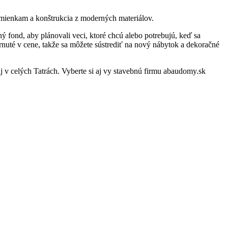
dmienkam a konštrukcia z moderných materiálov.
ý fond, aby plánovali veci, ktoré chcú alebo potrebujú, keď sa
uté v cene, takže sa môžete sústrediť na nový nábytok a dekoračné
 v celých Tatrách. Vyberte si aj vy stavebnú firmu abaudomy.sk