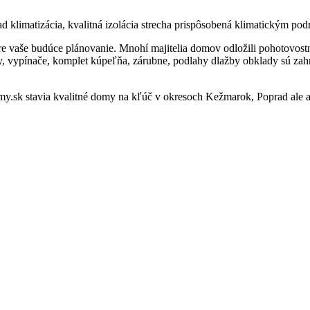
 klimatizácia, kvalitná izolácia strecha prispôsobená klimatickým po
re vaše budúce plánovanie. Mnohí majitelia domov odložili pohotovostn
vypínače, komplet kúpeľňa, zárubne, podlahy dlažby obklady sú zahrn
y.sk stavia kvalitné domy na kľúč v okresoch Kežmarok, Poprad ale aj