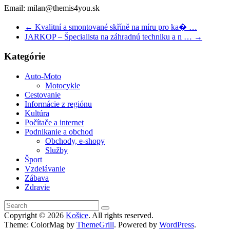
Email: milan@themis4you.sk
←
Kvalitní a smontované skříně na míru pro ka� …
JARKOP – Špecialista na záhradnú techniku a n …
→
Kategórie
Auto-Moto
Motocykle
Cestovanie
Informácie z regiónu
Kultúra
Počítače a internet
Podnikanie a obchod
Obchody, e-shopy
Služby
Šport
Vzdelávanie
Zábava
Zdravie
Copyright © 2026
Košice
. All rights reserved.
Theme: ColorMag by
ThemeGrill
. Powered by
WordPress
.