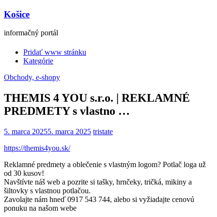
Košice
informačný portál
Pridať www stránku
Kategórie
Obchody, e-shopy
THEMIS 4 YOU s.r.o. | REKLAMNÉ
PREDMETY s vlastno …
5. marca 2025
5. marca 2025
tristate
https://themis4you.sk/
Reklamné predmety a oblečenie s vlastným logom? Potlač loga už
od 30 kusov!
Navštívte náš web a pozrite si tašky, hrnčeky, tričká, mikiny a
šiltovky s vlastnou potlačou.
Zavolajte nám hneď 0917 543 744, alebo si vyžiadajte cenovú
ponuku na našom webe