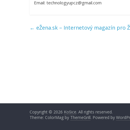
Email: technologyupcz@gmail.com
←
eŽena.sk – Internetový magazín pro 
Copyright © 2026
Košice
. All rights reserved.
Theme: ColorMag by
ThemeGrill
. Powered by
WordPr