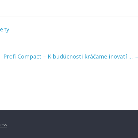
Ženy
Profi Compact – K budúcnosti kráčame inovatí …
ess
.