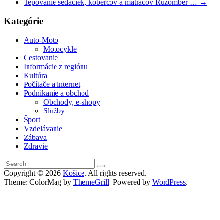
Tepovanie sedačiek, kobercov a matracov Ružomber …
→
Kategórie
Auto-Moto
Motocykle
Cestovanie
Informácie z regiónu
Kultúra
Počítače a internet
Podnikanie a obchod
Obchody, e-shopy
Služby
Šport
Vzdelávanie
Zábava
Zdravie
Copyright © 2026
Košice
. All rights reserved.
Theme: ColorMag by
ThemeGrill
. Powered by
WordPress
.