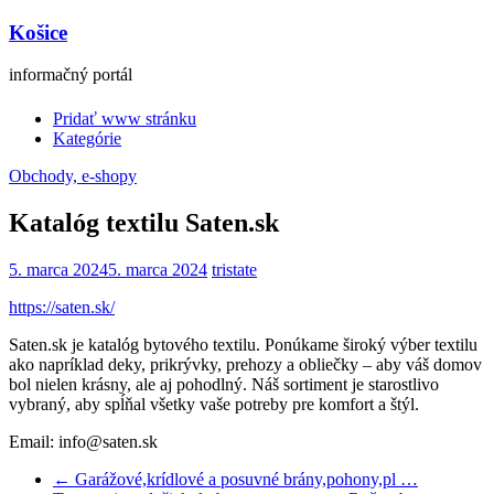
Košice
informačný portál
Pridať www stránku
Kategórie
Obchody, e-shopy
Katalóg textilu Saten.sk
5. marca 2024
5. marca 2024
tristate
https://saten.sk/
Saten.sk je katalóg bytového textilu. Ponúkame široký výber textilu
ako napríklad deky, prikrývky, prehozy a obliečky – aby váš domov
bol nielen krásny, ale aj pohodlný. Náš sortiment je starostlivo
vybraný, aby spĺňal všetky vaše potreby pre komfort a štýl.
Email: info@saten.sk
←
Garážové,krídlové a posuvné brány,pohony,pl …