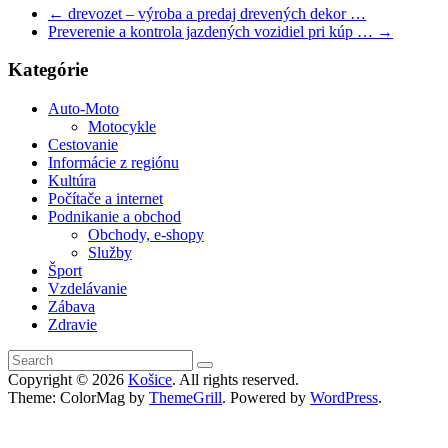
←
drevozet – výroba a predaj drevených dekor …
Preverenie a kontrola jazdených vozidiel pri kúp …
→
Kategórie
Auto-Moto
Motocykle
Cestovanie
Informácie z regiónu
Kultúra
Počítače a internet
Podnikanie a obchod
Obchody, e-shopy
Služby
Šport
Vzdelávanie
Zábava
Zdravie
Copyright © 2026
Košice
. All rights reserved.
Theme: ColorMag by
ThemeGrill
. Powered by
WordPress
.