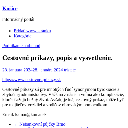
Košice
informačný portál
Pridať www stránku
Kategórie
Podnikanie a obchod
Cestovné príkazy, popis a vysvetlenie.
28. januára 2024
28. januára 2024
tristate
https://www.cestovne-prikazy.sk
Cestovné príkazy sú pre mnohých ľudí synonymom byrokracie a
zbytočnej administratívy. Väčšina z nás ich vníma ako komplikácie,
ktoré sťažujú bežný život. Avšak, je iná, cestovný príkaz, môže byť
pre majiteľov vozidiel a vodičov obrovským pomocníkom.
Email: kamar@kamar.sk
←
Nebankovní půjčky Brno