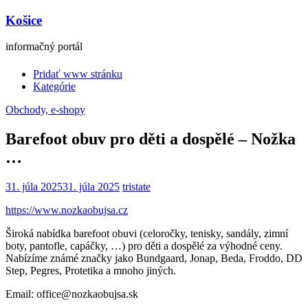
Košice
informačný portál
Pridať www stránku
Kategórie
Obchody, e-shopy
Barefoot obuv pro děti a dospělé – Nožka
…
31. júla 2025
31. júla 2025
tristate
https://www.nozkaobujsa.cz
Široká nabídka barefoot obuvi (celoročky, tenisky, sandály, zimní
boty, pantofle, capáčky, …) pro děti a dospělé za výhodné ceny.
Nabízíme známé značky jako Bundgaard, Jonap, Beda, Froddo, DD
Step, Pegres, Protetika a mnoho jiných.
Email: office@nozkaobujsa.sk