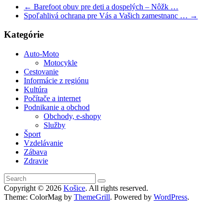
←
Barefoot obuv pre deti a dospelých – Nôžk …
Spoľahlivá ochrana pre Vás a Vašich zamestnanc …
→
Kategórie
Auto-Moto
Motocykle
Cestovanie
Informácie z regiónu
Kultúra
Počítače a internet
Podnikanie a obchod
Obchody, e-shopy
Služby
Šport
Vzdelávanie
Zábava
Zdravie
Copyright © 2026
Košice
. All rights reserved.
Theme: ColorMag by
ThemeGrill
. Powered by
WordPress
.