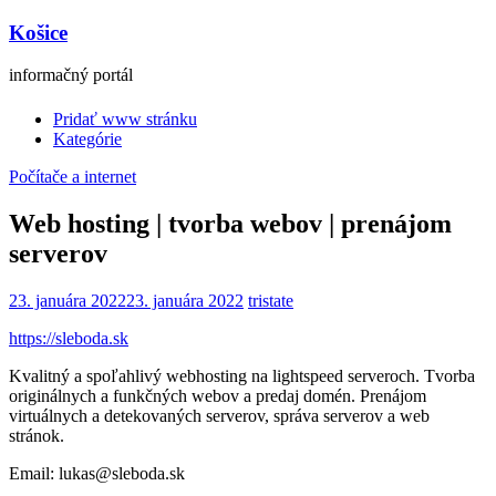
Košice
informačný portál
Pridať www stránku
Kategórie
Počítače a internet
Web hosting | tvorba webov | prenájom
serverov
23. januára 2022
23. januára 2022
tristate
https://sleboda.sk
Kvalitný a spoľahlivý webhosting na lightspeed serveroch. Tvorba
originálnych a funkčných webov a predaj domén. Prenájom
virtuálnych a detekovaných serverov, správa serverov a web
stránok.
Email: lukas@sleboda.sk