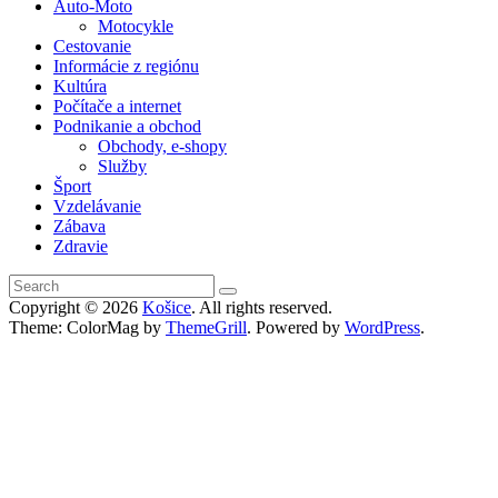
Auto-Moto
Motocykle
Cestovanie
Informácie z regiónu
Kultúra
Počítače a internet
Podnikanie a obchod
Obchody, e-shopy
Služby
Šport
Vzdelávanie
Zábava
Zdravie
Copyright © 2026
Košice
. All rights reserved.
Theme: ColorMag by
ThemeGrill
. Powered by
WordPress
.