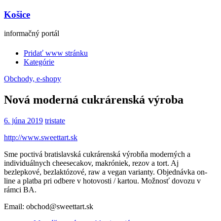
Košice
informačný portál
Pridať www stránku
Kategórie
Obchody, e-shopy
Nová moderná cukrárenská výroba
6. júna 2019
tristate
http://www.sweettart.sk
Sme poctivá bratislavská cukrárenská výrobňa moderných a
individuálnych cheesecakov, makróniek, rezov a tort. Aj
bezlepkové, bezlaktózové, raw a vegan varianty. Objednávka on-
line a platba pri odbere v hotovosti / kartou. Možnosť dovozu v
rámci BA.
Email: obchod@sweettart.sk