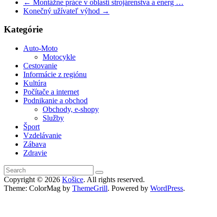
←
Montážne práce v oblasti strojárenstva a energ …
Konečný užívateľ výhod
→
Kategórie
Auto-Moto
Motocykle
Cestovanie
Informácie z regiónu
Kultúra
Počítače a internet
Podnikanie a obchod
Obchody, e-shopy
Služby
Šport
Vzdelávanie
Zábava
Zdravie
Copyright © 2026
Košice
. All rights reserved.
Theme: ColorMag by
ThemeGrill
. Powered by
WordPress
.