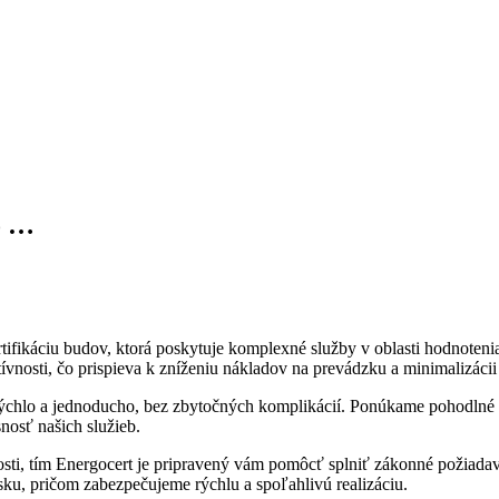
o …
rtifikáciu budov, ktorá poskytuje komplexné služby v oblasti hodnoteni
ívnosti, čo prispieva k zníženiu nákladov na prevádzku a minimalizácii
rýchlo a jednoducho, bez zbytočných komplikácií. Ponúkame pohodlné a 
snosť našich služieb.
i, tím Energocert je pripravený vám pomôcť splniť zákonné požiadavky
sku, pričom zabezpečujeme rýchlu a spoľahlivú realizáciu.