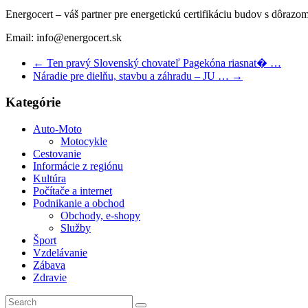
Energocert – váš partner pre energetickú certifikáciu budov s dôrazo
Email: info@energocert.sk
←
Ten pravý Slovenský chovateľ Pagekóna riasnat� …
Náradie pre dielňu, stavbu a záhradu – JU …
→
Kategórie
Auto-Moto
Motocykle
Cestovanie
Informácie z regiónu
Kultúra
Počítače a internet
Podnikanie a obchod
Obchody, e-shopy
Služby
Šport
Vzdelávanie
Zábava
Zdravie