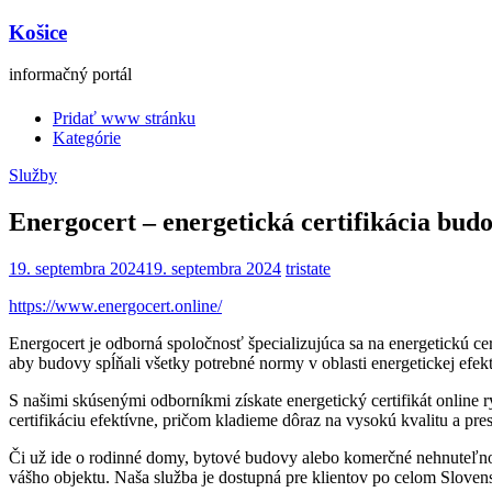
Košice
informačný portál
Pridať www stránku
Kategórie
Služby
Energocert – energetická certifikácia bud
19. septembra 2024
19. septembra 2024
tristate
https://www.energocert.online/
Energocert je odborná spoločnosť špecializujúca sa na energetickú ce
aby budovy spĺňali všetky potrebné normy v oblasti energetickej efekt
S našimi skúsenými odborníkmi získate energetický certifikát online 
certifikáciu efektívne, pričom kladieme dôraz na vysokú kvalitu a pre
Či už ide o rodinné domy, bytové budovy alebo komerčné nehnuteľnost
vášho objektu. Naša služba je dostupná pre klientov po celom Sloven