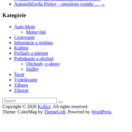
Autopožičovňa Prešov – prenájom vozidie …
→
Kategórie
Auto-Moto
Motocykle
Cestovanie
Informácie z regiónu
Kultúra
Počítače a internet
Podnikanie a obchod
Obchody, e-shopy
Služby
Šport
Vzdelávanie
Zábava
Zdravie
Copyright © 2026
Košice
. All rights reserved.
Theme: ColorMag by
ThemeGrill
. Powered by
WordPress
.