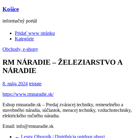
Košice
informačný portál
Pridať www stránku
Kategórie
Obchody, e-shopy
RM NÁRADIE – ŽELEZIARSTVO A
NÁRADIE
8. mája 2024
tristate
https://www.rmnaradie.sk/
Eshop rmnaradie.sk – Predaj zváracej techniky, remeselného a
stavebného náradia, súčiastok, meracej techniky, vzduchotechniky,
elektrického ručného náradia.
Email: info@rmnaradie.sk
←
Lesny Obuvník | Distribúcia outdoor obuvi