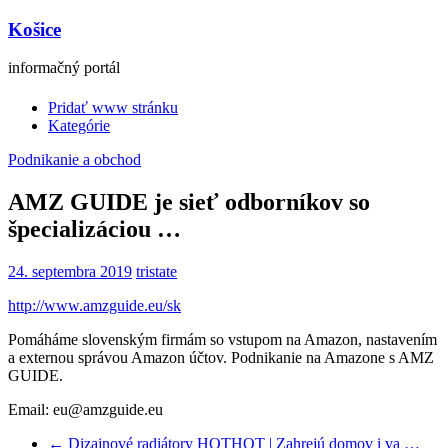
Košice
informačný portál
Pridať www stránku
Kategórie
Podnikanie a obchod
AMZ GUIDE je sieť odborníkov so
špecializáciou …
24. septembra 2019
tristate
http://www.amzguide.eu/sk
Pomáháme slovenským firmám so vstupom na Amazon, nastavením
a externou správou Amazon účtov. Podnikanie na Amazone s AMZ
GUIDE.
Email: eu@amzguide.eu
←
Dizajnové radiátory HOTHOT | Zahrejú domov i va …