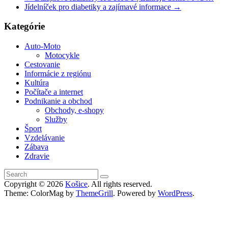
Jídelníček pro diabetiky a zajímavé informace
→
Kategórie
Auto-Moto
Motocykle
Cestovanie
Informácie z regiónu
Kultúra
Počítače a internet
Podnikanie a obchod
Obchody, e-shopy
Služby
Šport
Vzdelávanie
Zábava
Zdravie
Copyright © 2026
Košice
. All rights reserved.
Theme: ColorMag by
ThemeGrill
. Powered by
WordPress
.